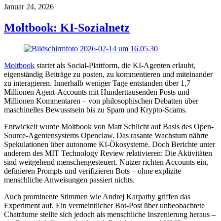
Januar 24, 2026
Moltbook: KI-Sozialnetz
Moltbook
startet als Social-Plattform, die KI-Agenten erlaubt,
eigenständig Beiträge zu posten, zu kommentieren und miteinander
zu interagieren. Innerhalb weniger Tage entstanden über 1,7
Millionen Agent-Accounts mit Hunderttausenden Posts und
Millionen Kommentaren – von philosophischen Debatten über
maschinelles Bewusstsein bis zu Spam und Krypto-Scams.
Entwickelt wurde Moltbook von Matt Schlicht auf Basis des Open-
Source-Agentensystems Openclaw. Das rasante Wachstum nährte
Spekulationen über autonome KI-Ökosysteme. Doch Berichte unter
anderem des
MIT Technology Review
relativieren: Die Aktivitäten
sind weitgehend menschengesteuert. Nutzer richten Accounts ein,
definieren Prompts und verifizieren Bots – ohne explizite
menschliche Anweisungen passiert nichts.
Auch prominente Stimmen wie
Andrej Karpathy
griffen das
Experiment auf. Ein vermeintlicher Bot-Post über unbeobachtete
Chaträume stellte sich jedoch als menschliche Inszenierung heraus –