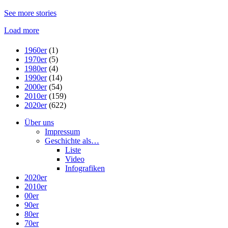
See more
stories
Load more
1960er
(1)
1970er
(5)
1980er
(4)
1990er
(14)
2000er
(54)
2010er
(159)
2020er
(622)
Über uns
Impressum
Geschichte als…
Liste
Video
Infografiken
2020er
2010er
00er
90er
80er
70er