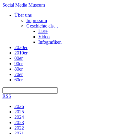
Social Media Museum
Über uns
Impressum
Geschichte als…
Liste
Video
Infografiken
2020er
2010er
00er
90er
80er
70er
60er
RSS
2026
2025
2024
2023
2022
2021