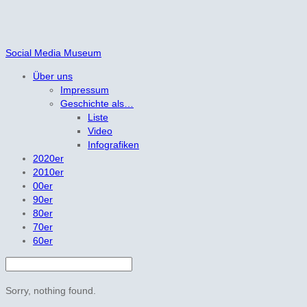
Social Media Museum
Über uns
Impressum
Geschichte als…
Liste
Video
Infografiken
2020er
2010er
00er
90er
80er
70er
60er
Sorry, nothing found.