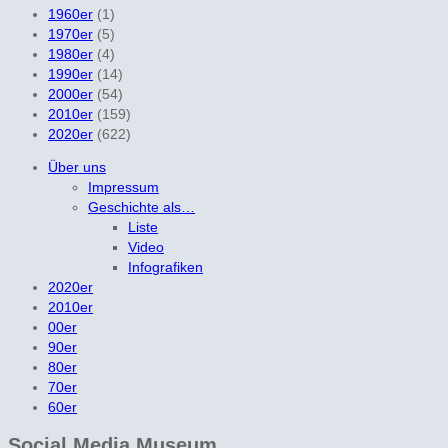
1960er
(1)
1970er
(5)
1980er
(4)
1990er
(14)
2000er
(54)
2010er
(159)
2020er
(622)
Über uns
Impressum
Geschichte als…
Liste
Video
Infografiken
2020er
2010er
00er
90er
80er
70er
60er
Social Media Museum