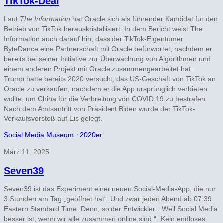
TikTok-Deal
Laut
The Information
hat Oracle sich als führender Kandidat für den
Betrieb von TikTok herauskristallisiert. In dem Bericht weist The
Information auch darauf hin, dass der TikTok-Eigentümer
ByteDance eine Partnerschaft mit Oracle befürwortet, nachdem er
bereits bei seiner Initiative zur Überwachung von Algorithmen und
einem anderen Projekt mit Oracle zusammengearbeitet hat.
Trump hatte bereits 2020 versucht, das US-Geschäft von TikTok an
Oracle zu verkaufen, nachdem er die App ursprünglich verbieten
wollte, um China für die Verbreitung von COVID 19 zu bestrafen.
Nach dem Amtsantritt von Präsident Biden wurde der TikTok-
Verkaufsvorstoß auf Eis gelegt.
Social Media Museum
⋅
2020er
März 11, 2025
Seven39
Seven39 ist das Experiment einer neuen Social-Media-App, die nur
3 Stunden am Tag „geöffnet hat“. Und zwar jeden Abend ab 07:39
Eastern Standard Time. Denn, so der Entwickler: „Weil Social Media
besser ist, wenn wir alle zusammen online sind.“ „Kein endloses