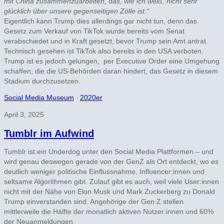
mit China zusammenzuarbeiten, das, wie ich weiß, nicht sehr
glücklich über unsere gegenseitigen Zölle ist.“
Eigentlich kann Trump dies allerdings gar nicht tun, denn das
Gesetz zum Verkauf von TikTok wurde bereits vom Senat
verabschiedet und in Kraft gesetzt, bevor Trump sein Amt antrat.
Technisch gesehen ist TikTok also bereits in den USA verboten.
Trump ist es jedoch gelungen, per Executive Order eine Umgehung
schaffen, die die US-Behörden daran hindert, das Gesetz in diesem
Stadium durchzusetzen.
Social Media Museum
⋅
2020er
April 3, 2025
Tumblr im Aufwind
Tumblr ist ein Underdog unter den Social Media Plattformen – und
wird genau deswegen gerade von der GenZ als Ort entdeckt, wo es
deutlich weniger politische Einflussnahme, Influencer:innen und
seltsame Algorithmen gibt. Zulauf gibt es auch, weil viele User:innen
nicht mit der Nähe von Elon Musk und Mark Zuckerberg zu Donald
Trump einverstanden sind. Angehörige der Gen Z stellen
mittlerweile die Hälfte der monatlich aktiven Nutzer:innen und 60%
der Neuanmeldungen.