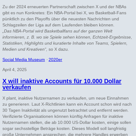
Zu der 2024 erneuerten Partnerschaft zwischen X und der NBAs
gibt es nun Konkretes: Ein NBA-Portal bei X, wo Basketball-Fans
pünktlich zu den Playoffs über die neuesten Nachrichten und
Schlagzeilen der Liga auf dem Laufenden bleiben können.
„Das NBA-Portal wird Basketballfans auf der ganzen Welt
informieren, z. B. wo sie Spiele sehen können, Echtzeit-Ergebnisse,
Statistiken, Highlights und kuratierte Inhalte von Teams, Spielern,
Medien und Kreativen“,
so X dazu.
Social Media Museum
⋅
2020er
April 4, 2025
X will inaktive Accounts für 10.000 Dollar
verkaufen
X plant, inaktive Nutzernamen zu verkaufen, um neue Einnahmen
zu generieren. Laut X-Richtlinien kann ein Account schon wird nach
30 Tagen Inaktivität als ungenutzt betrachtet und entfernt werden.
Verifizierte Organisationen können künftig Anfragen für inaktive
Nutzernamen stellen, die ab 10.000 US-Dollar kosten, einige sollen
sogar sechsstellige Beträge kosten. Dieses Modell soll langfristig
große Unternehmen ansprechen, die mehrere Handles erwerben