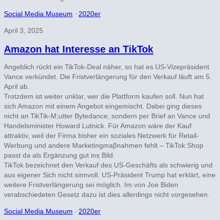
Social Media Museum
⋅
2020er
April 3, 2025
Amazon hat Interesse an TikTok
Angeblich rückt ein TikTok-Deal näher, so hat es US-Vizepräsident
Vance verkündet. Die Fristverlängerung für den Verkauf läuft am 5.
April ab.
Trotzdem ist weiter unklar, wer die Plattform kaufen soll. Nun hat
sich Amazon mit einem Angebot eingemischt. Dabei ging dieses
nicht an TikTik-M;utter Bytedance, sondern per Brief an Vance und
Handelsminister Howard Lutnick. Für Amazon wäre der Kauf
attraktiv, weil der Firma bisher ein soziales Netzwerk für Retail-
Werbung und andere Marketingmaβnahmen fehlt – TikTok Shop
passt da als Ergänzung gut ins Bild.
TikTok bezeichnet den Verkauf des US-Geschäfts als schwierig und
aus eigener Sich nicht sinnvoll. US-Präsident Trump hat erklärt, eine
weitere Fristverlängerung sei möglich. Im von Joe Biden
verabschiedeten Gesetz dazu ist dies allerdings nicht vorgesehen.
Social Media Museum
⋅
2020er