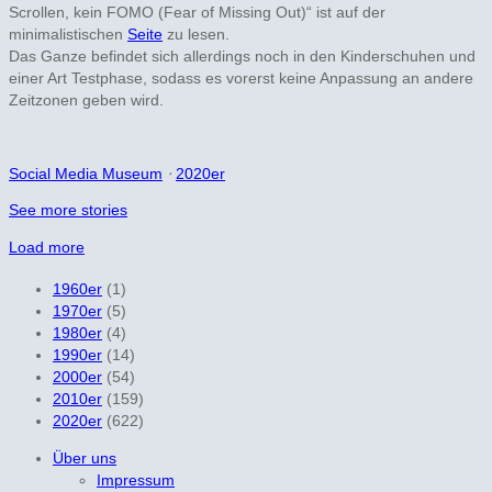
Scrollen, kein FOMO (Fear of Missing Out)“ ist auf der
minimalistischen
Seite
zu lesen.
Das Ganze befindet sich allerdings noch in den Kinderschuhen und
einer Art Testphase, sodass es vorerst keine Anpassung an andere
Zeitzonen geben wird.
Social Media Museum
⋅
2020er
See more
stories
Load more
1960er
(1)
1970er
(5)
1980er
(4)
1990er
(14)
2000er
(54)
2010er
(159)
2020er
(622)
Über uns
Impressum