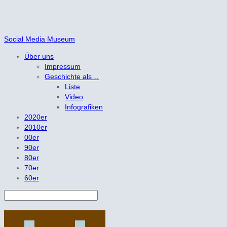
Social Media Museum
Über uns
Impressum
Geschichte als…
Liste
Video
Infografiken
2020er
2010er
00er
90er
80er
70er
60er