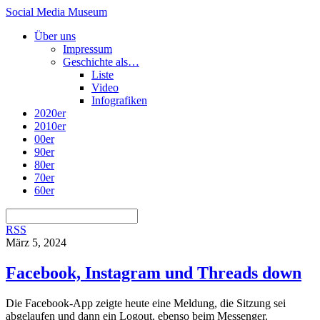
Social Media Museum
Über uns
Impressum
Geschichte als…
Liste
Video
Infografiken
2020er
2010er
00er
90er
80er
70er
60er
RSS
März 5, 2024
Facebook, Instagram und Threads down
Die Facebook-App zeigte heute eine Meldung, die Sitzung sei
abgelaufen und dann ein Logout, ebenso beim Messenger.