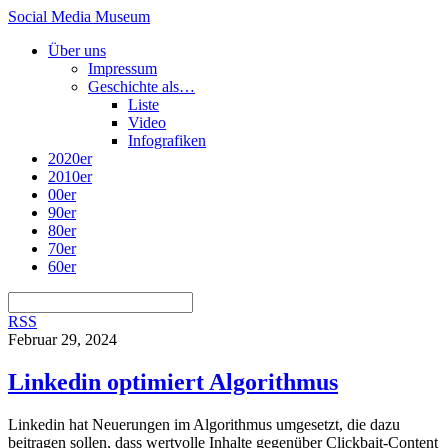
Social Media Museum
Über uns
Impressum
Geschichte als…
Liste
Video
Infografiken
2020er
2010er
00er
90er
80er
70er
60er
RSS
Februar 29, 2024
Linkedin optimiert Algorithmus
Linkedin hat Neuerungen im Algorithmus umgesetzt, die dazu
beitragen sollen, dass wertvolle Inhalte gegenüber Clickbait-Content