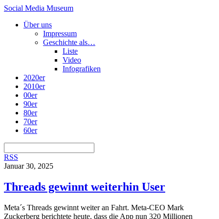
Social Media Museum
Über uns
Impressum
Geschichte als…
Liste
Video
Infografiken
2020er
2010er
00er
90er
80er
70er
60er
RSS
Januar 30, 2025
Threads gewinnt weiterhin User
Meta´s Threads gewinnt weiter an Fahrt. Meta-CEO Mark
Zuckerberg berichtete heute, dass die App nun 320 Millionen