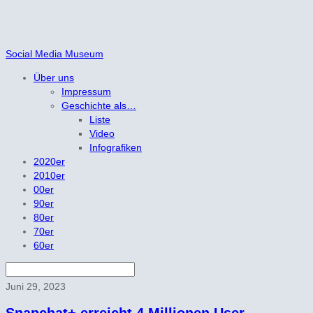
Social Media Museum
Über uns
Impressum
Geschichte als…
Liste
Video
Infografiken
2020er
2010er
00er
90er
80er
70er
60er
Juni 29, 2023