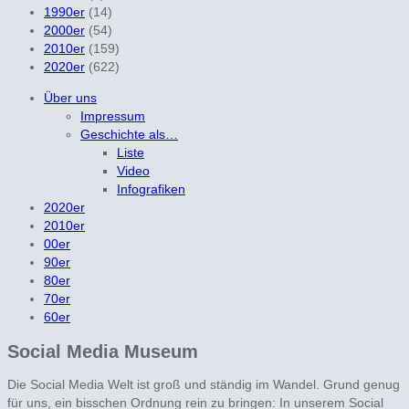
1990er
(14)
2000er
(54)
2010er
(159)
2020er
(622)
Über uns
Impressum
Geschichte als…
Liste
Video
Infografiken
2020er
2010er
00er
90er
80er
70er
60er
Social Media Museum
Die Social Media Welt ist groß und ständig im Wandel. Grund genug
für uns, ein bisschen Ordnung rein zu bringen: In unserem Social