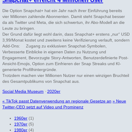
Snapchat+ erreicht 4 Millionen User
Die Option Snapchat+ hat ein Jahr nach ihrer Einführung bereits
vier Millionen zahlende Abonnenten. Damit steht Snapchat besser
da als Twitter und Meta, die sich schwertun, ihr Abo-Modell an die
Leute zu bringen.
Der Grund dafür liegt wohl darin, dass Snapchat+ erstens „nur“ USD
3,99/Monat kostet und zweitens keine Verifizierung verlauft, sondern
Add-Ons: Zugang zu exklusiven Snapchat-Symbolen,
Verbesserte Einblicke in eigenen Daten zu Nutzung und
Engagement, Bevorzugte Story-Antworten, Benutzerdefinierte Post-
Ansicht-Emojis, Option zum Einfrieren der Snap Streaks und KI-
generierte Profilhintergründe.
Trotzdem machen vier Millionen Nutzer nur einen winzigen Bruchteil
des Gesamtpublikums von Snapchat aus.
Social Media Museum
⋅
2020er
«
TikTok passt Datenverwendung an regionale Gesetze an
»
Neue
Twitter-CEO setzt auf Video und Prominenz
1960er
(1)
1970er
(5)
1980er
(4)