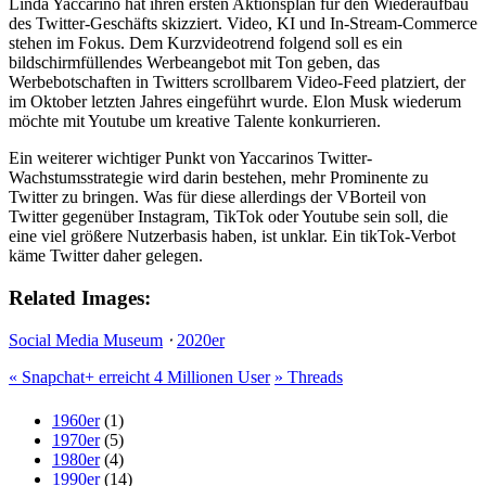
Linda Yaccarino hat ihren ersten Aktionsplan für den Wiederaufbau
des Twitter-Geschäfts skizziert. Video, KI und In-Stream-Commerce
stehen im Fokus. Dem Kurzvideotrend folgend soll es ein
bildschirmfüllendes Werbeangebot mit Ton geben, das
Werbebotschaften in Twitters scrollbarem Video-Feed platziert, der
im Oktober letzten Jahres eingeführt wurde. Elon Musk wiederum
möchte mit Youtube um kreative Talente konkurrieren.
Ein weiterer wichtiger Punkt von Yaccarinos Twitter-
Wachstumsstrategie wird darin bestehen, mehr Prominente zu
Twitter zu bringen. Was für diese allerdings der VBorteil von
Twitter gegenüber Instagram, TikTok oder Youtube sein soll, die
eine viel größere Nutzerbasis haben, ist unklar. Ein tikTok-Verbot
käme Twitter daher gelegen.
Related Images:
Social Media Museum
⋅
2020er
«
Snapchat+ erreicht 4 Millionen User
»
Threads
1960er
(1)
1970er
(5)
1980er
(4)
1990er
(14)