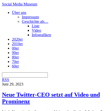
Social Media Museum
Über uns
Impressum
Geschichte als…
Liste
Video
Infografiken
2020er
2010er
00er
90er
80er
70er
60er
RSS
Juni 29, 2023
Neue Twitter-CEO setzt auf Video und
Prominenz