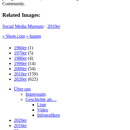
Community.
Related Images:
Social Media Museum
⋅
2010er
«
Shots.com
»
happn
1960er
(1)
1970er
(5)
1980er
(4)
1990er
(14)
2000er
(54)
2010er
(159)
2020er
(622)
Über uns
Impressum
Geschichte als…
Liste
Video
Infografiken
2020er
2010er