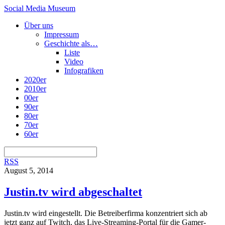
Social Media Museum
Über uns
Impressum
Geschichte als…
Liste
Video
Infografiken
2020er
2010er
00er
90er
80er
70er
60er
RSS
August 5, 2014
Justin.tv wird abgeschaltet
Justin.tv wird eingestellt. Die Betreiberfirma konzentriert sich ab
jetzt ganz auf Twitch, das Live-Streaming-Portal für die Gamer-