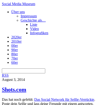
Social Media Museum
Über uns
Impressum
Geschichte als…
Liste
Video
Infografiken
2020er
2010er
00er
90er
80er
70er
60er
RSS
August 3, 2014
Shots.com
Das hat noch gefehlt:
Das Social Network für Selfie-Verrückte
.
Poste dein Selfie und lass deine Freunde mit einem antworten.