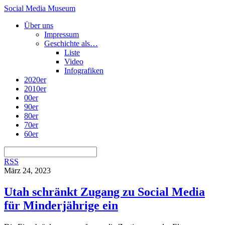
Social Media Museum
Über uns
Impressum
Geschichte als…
Liste
Video
Infografiken
2020er
2010er
00er
90er
80er
70er
60er
RSS
März 24, 2023
Utah schränkt Zugang zu Social Media
für Minderjährige ein