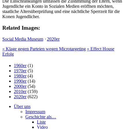
Die Einschränkungen umfassen die Zustimmung der Eltern, wenn
Jugendliche ein Konto in Sozialen Medien eröffnen möchten,
staatliche Altersüberprüfung und eine nächtliche Sperrzeit für die
Konen Jugendlicher.
Related Images:
Social Media Museum
⋅
2020er
«
Klage gegen Parteien wegen Microtargeting
»
Effect House
Erfolg
1960er
(1)
1970er
(5)
1980er
(4)
1990er
(14)
2000er
(54)
2010er
(159)
2020er
(622)
Über uns
Impressum
Geschichte als…
Liste
Video