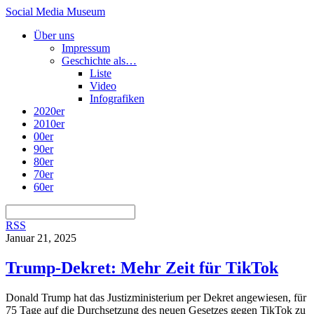
Social Media Museum
Über uns
Impressum
Geschichte als…
Liste
Video
Infografiken
2020er
2010er
00er
90er
80er
70er
60er
RSS
Januar 21, 2025
Trump-Dekret: Mehr Zeit für TikTok
Donald Trump hat das Justizministerium per Dekret angewiesen, für
75 Tage auf die Durchsetzung des neuen Gesetzes gegen TikTok zu