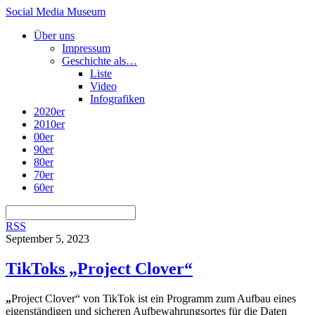
Social Media Museum
Über uns
Impressum
Geschichte als…
Liste
Video
Infografiken
2020er
2010er
00er
90er
80er
70er
60er
RSS
September 5, 2023
TikToks „Project Clover“
„
Project Clover“ von TikTok ist ein Programm zum Aufbau eines
eigenständigen und sicheren Aufbewahrungsortes für die Daten