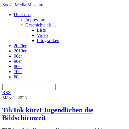
Social Media Museum
Über uns
Impressum
Geschichte als…
Liste
Video
Infografiken
2020er
2010er
00er
90er
80er
70er
60er
RSS
März 1, 2023
TikTok kürzt Jugendlichen die
Bildschirmzeit