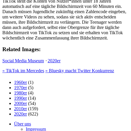
TikTok stellt die Konten von Nutzer*innen unter 18 Jahren
automatisch auf eine tägliche Bildschirmzeit von 60 Minuten ein.
Danach müssen Jugendliche zukünftig einen Zahlencode eingeben,
um weitere Videos zu sehen, sodass sie sich aktiv entscheiden
müssen, ihre Bildschirmzeit zu verlängern. Die Teenager werden
dann auch aufgefordert, selbst eine Obergrenze für ihre tägliche
Bildschirmzeit von TikTok zu setzen und sie erhalten von TikTok
wöchentlich eine Zusammenfassung ihrer Bildschirmzeit.
Related Images:
Social Media Museum
⋅
2020er
«
TikTok im Mercedes
»
Bluesky macht Twitter Konkurrenz
1960er
(1)
1970er
(5)
1980er
(4)
1990er
(14)
2000er
(54)
2010er
(159)
2020er
(622)
Über uns
Impressum