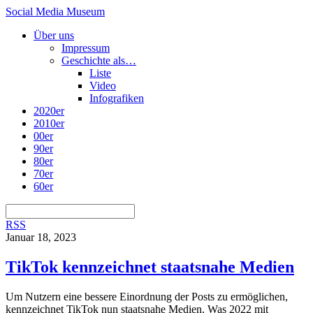
Social Media Museum
Über uns
Impressum
Geschichte als…
Liste
Video
Infografiken
2020er
2010er
00er
90er
80er
70er
60er
RSS
Januar 18, 2023
TikTok kennzeichnet staatsnahe Medien
Um Nutzern eine bessere Einordnung der Posts zu ermöglichen,
kennzeichnet TikTok nun staatsnahe Medien. Was 2022 mit