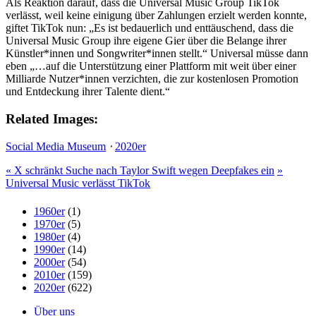
Als Reaktion darauf, dass die Universal Music Group TikTok
verlässt, weil keine einigung über Zahlungen erzielt werden konnte,
giftet TikTok nun: „Es ist bedauerlich und enttäuschend, dass die
Universal Music Group ihre eigene Gier über die Belange ihrer
Künstler*innen und Songwriter*innen stellt.“ Universal müsse dann
eben „…auf die Unterstützung einer Plattform mit weit über einer
Milliarde Nutzer*innen verzichten, die zur kostenlosen Promotion
und Entdeckung ihrer Talente dient.“
Related Images:
Social Media Museum
⋅
2020er
«
X schränkt Suche nach Taylor Swift wegen Deepfakes ein
»
Universal Music verlässt TikTok
1960er
(1)
1970er
(5)
1980er
(4)
1990er
(14)
2000er
(54)
2010er
(159)
2020er
(622)
Über uns