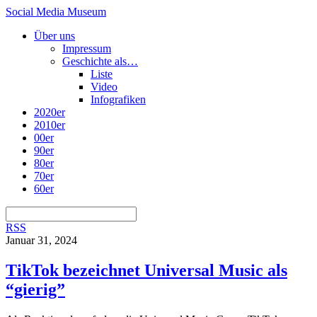
Social Media Museum
Über uns
Impressum
Geschichte als…
Liste
Video
Infografiken
2020er
2010er
00er
90er
80er
70er
60er
RSS
Januar 31, 2024
TikTok bezeichnet Universal Music als
“gierig”