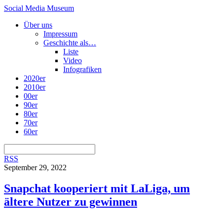
Social Media Museum
Über uns
Impressum
Geschichte als…
Liste
Video
Infografiken
2020er
2010er
00er
90er
80er
70er
60er
RSS
September 29, 2022
Snapchat kooperiert mit LaLiga, um
ältere Nutzer zu gewinnen