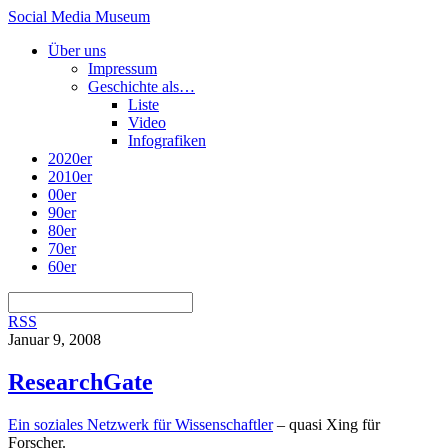
Social Media Museum
Über uns
Impressum
Geschichte als…
Liste
Video
Infografiken
2020er
2010er
00er
90er
80er
70er
60er
RSS
Januar 9, 2008
ResearchGate
Ein soziales Netzwerk für Wissenschaftler
– quasi Xing für
Forscher.