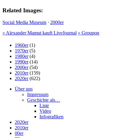
Related Images:
Social Media Museum
⋅
2000er
«
Alexander Mamut kauft LiveJournal
»
Groupon
1960er
(1)
1970er
(5)
1980er
(4)
1990er
(14)
2000er
(54)
2010er
(159)
2020er
(622)
Über uns
Impressum
Geschichte als…
Liste
Video
Infografiken
2020er
2010er
00er