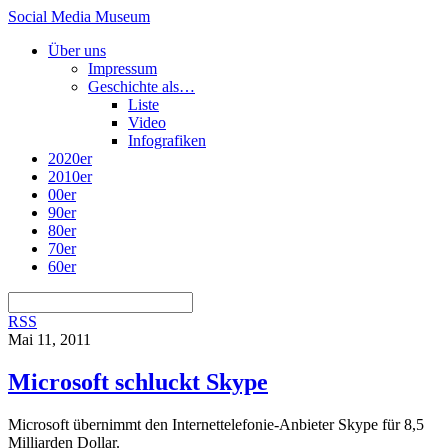
Social Media Museum
Über uns
Impressum
Geschichte als…
Liste
Video
Infografiken
2020er
2010er
00er
90er
80er
70er
60er
RSS
Mai 11, 2011
Microsoft schluckt Skype
Microsoft übernimmt den Internettelefonie-Anbieter Skype für 8,5
Milliarden Dollar.