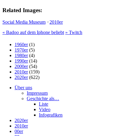
Related Images:
Social Media Museum
⋅
2010er
«
Badoo auf dem Iphone beliebt
»
Twitch
1960er
(1)
1970er
(5)
1980er
(4)
1990er
(14)
2000er
(54)
2010er
(159)
2020er
(622)
Über uns
Impressum
Geschichte als…
Liste
Video
Infografiken
2020er
2010er
00er