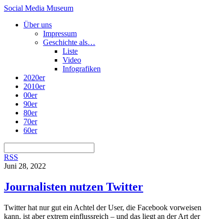
Social Media Museum
Über uns
Impressum
Geschichte als…
Liste
Video
Infografiken
2020er
2010er
00er
90er
80er
70er
60er
RSS
Juni 28, 2022
Journalisten nutzen Twitter
Twitter hat nur gut ein Achtel der User, die Facebook vorweisen
kann, ist aber extrem einflussreich – und das liegt an der Art der