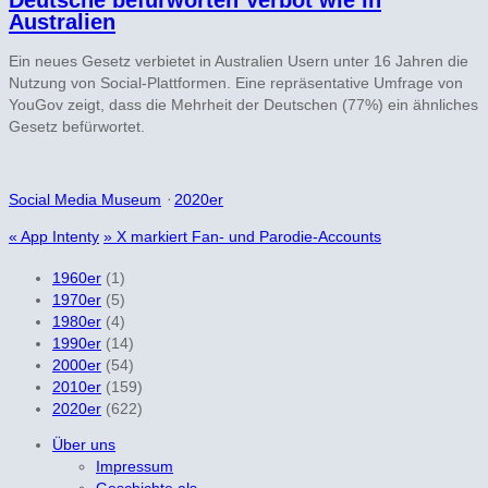
Deutsche befürworten Verbot wie in
Australien
Ein neues Gesetz verbietet in Australien Usern unter 16 Jahren die
Nutzung von Social-Plattformen. Eine repräsentative Umfrage von
YouGov zeigt, dass die Mehrheit der Deutschen (77%) ein ähnliches
Gesetz befürwortet.
Social Media Museum
⋅
2020er
«
App Intenty
»
X markiert Fan- und Parodie-Accounts
1960er
(1)
1970er
(5)
1980er
(4)
1990er
(14)
2000er
(54)
2010er
(159)
2020er
(622)
Über uns
Impressum