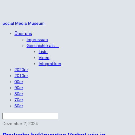
Social Media Museum
Über uns
Impressum
Geschichte als…
Liste
Video
Infografiken
2020er
2010er
00er
90er
80er
70er
60er
Dezember 2, 2024