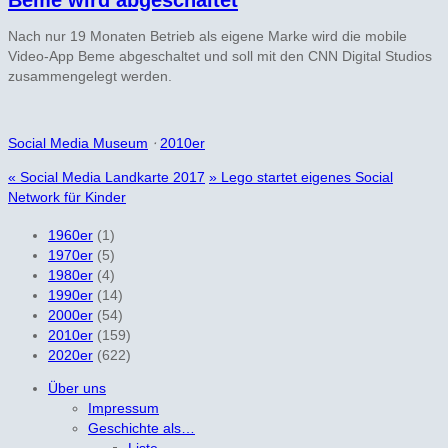
Beme wird abgeschaltet
Nach nur 19 Monaten Betrieb als eigene Marke wird die mobile
Video-App Beme abgeschaltet und soll mit den CNN Digital Studios
zusammengelegt werden.
Social Media Museum
⋅
2010er
«
Social Media Landkarte 2017
»
Lego startet eigenes Social
Network für Kinder
1960er
(1)
1970er
(5)
1980er
(4)
1990er
(14)
2000er
(54)
2010er
(159)
2020er
(622)
Über uns
Impressum
Geschichte als…