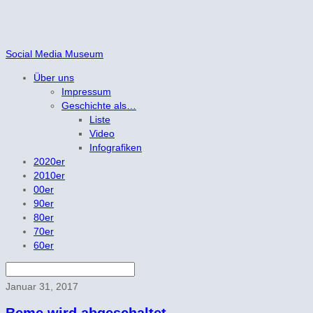
Social Media Museum
Über uns
Impressum
Geschichte als…
Liste
Video
Infografiken
2020er
2010er
00er
90er
80er
70er
60er
Januar 31, 2017