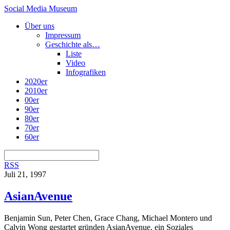
Social Media Museum
Über uns
Impressum
Geschichte als…
Liste
Video
Infografiken
2020er
2010er
00er
90er
80er
70er
60er
RSS
Juli 21, 1997
AsianAvenue
Benjamin Sun, Peter Chen, Grace Chang, Michael Montero und
Calvin Wong gestartet gründen AsianAvenue, ein Soziales