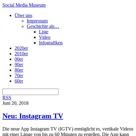
Social Media Museum
Über uns
Impressum
Geschichte als…
Liste
Video
Infografiken
2020er
2010er
00er
90er
80er
70er
60er
RSS
Juni 20, 2018
Neu: Instagram TV
Die neue App Instagram TV (IGTV) ermöglicht es, vertikale Videos
mit einer Länge von bis zu 60 Minuten zu erstellen. Die App kann