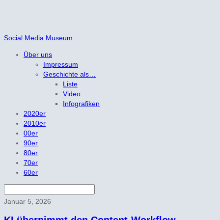
Social Media Museum
Über uns
Impressum
Geschichte als…
Liste
Video
Infografiken
2020er
2010er
00er
90er
80er
70er
60er
Januar 5, 2026