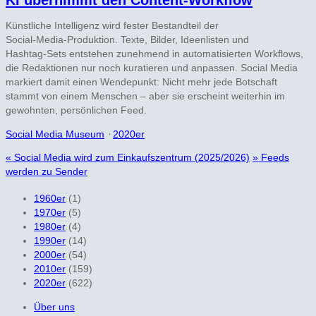
KI übernimmt den Content-Workflow
Künstliche Intelligenz wird fester Bestandteil der
Social‑Media‑Produktion. Texte, Bilder, Ideenlisten und
Hashtag‑Sets entstehen zunehmend in automatisierten Workflows,
die Redaktionen nur noch kuratieren und anpassen. Social Media
markiert damit einen Wendepunkt: Nicht mehr jede Botschaft
stammt von einem Menschen – aber sie erscheint weiterhin im
gewohnten, persönlichen Feed.
Social Media Museum
⋅
2020er
«
Social Media wird zum Einkaufszentrum (2025/2026)
»
Feeds
werden zu Sender
1960er
(1)
1970er
(5)
1980er
(4)
1990er
(14)
2000er
(54)
2010er
(159)
2020er
(622)
Über uns