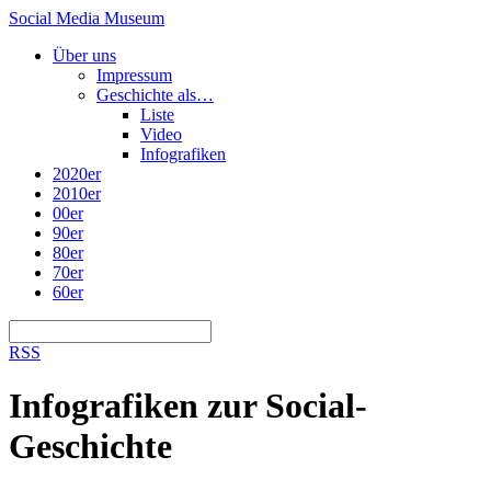
Social Media Museum
Über uns
Impressum
Geschichte als…
Liste
Video
Infografiken
2020er
2010er
00er
90er
80er
70er
60er
RSS
Infografiken zur Social-
Geschichte