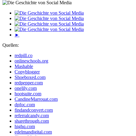
►
Quellen:
redpill.co
onlineschools.org
Mashable
Copyblogger
Shoeboxed.com
redpepper.com
onelily.com
hootsuite.com
CandineMarrouat.com
dpfoc.com
findandconvert.com
referralcandy.com
sharethrough.com
highq.com
edelmandigital.com