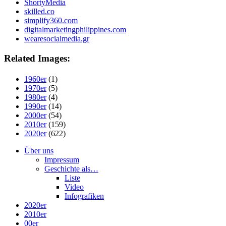
ShortyMedia
skilled.co
simplify360.com
digitalmarketingphilippines.com
wearesocialmedia.gr
Related Images:
1960er
(1)
1970er
(5)
1980er
(4)
1990er
(14)
2000er
(54)
2010er
(159)
2020er
(622)
Über uns
Impressum
Geschichte als…
Liste
Video
Infografiken
2020er
2010er
00er